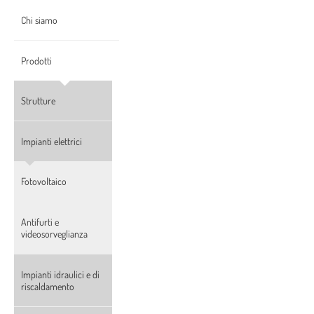
Chi siamo
Prodotti
Strutture
Impianti elettrici
Fotovoltaico
Antifurti e
videosorveglianza
Impianti idraulici e di
riscaldamento