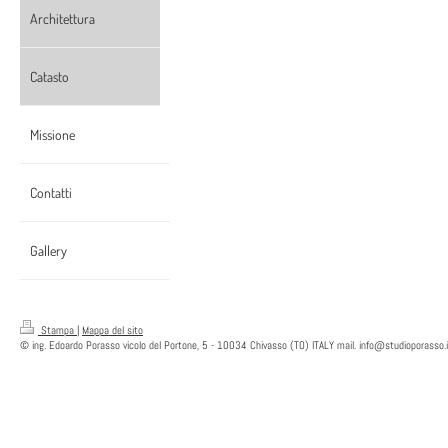
Architettura
Catasto
Missione
Contatti
Gallery
Stampa
|
Mappa del sito
© ing. Edoardo Porasso vicolo del Portone, 5 - 10034 Chivasso (TO) ITALY mail. info@studioporasso.i