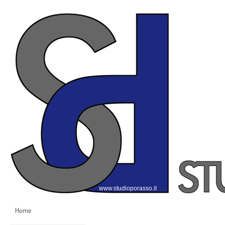
www.studioporasso.it
Home