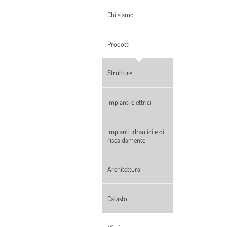
Chi siamo
Prodotti
Strutture
Impianti elettrici
Impianti idraulici e di
riscaldamento
Architettura
Catasto