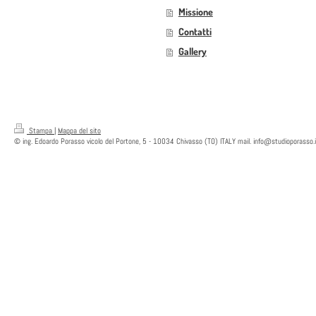
Missione
Contatti
Gallery
Stampa
|
Mappa del sito
© ing. Edoardo Porasso vicolo del Portone, 5 - 10034 Chivasso (TO) ITALY mail. info@studioporasso.i