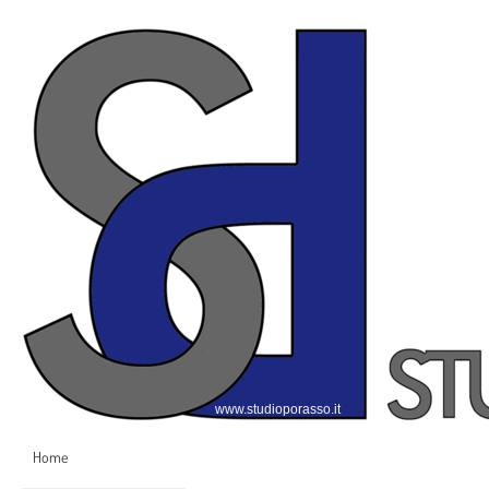
www.studioporasso.it
Home