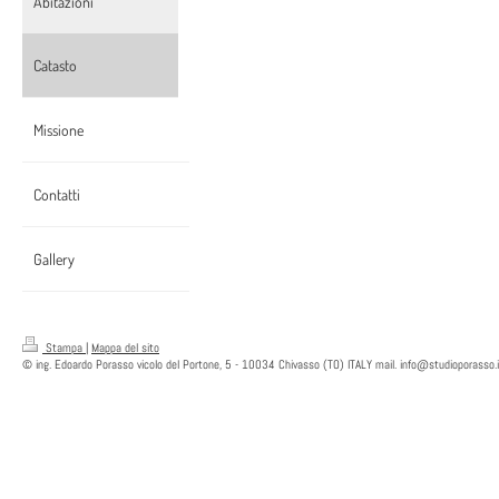
Abitazioni
Catasto
Missione
Contatti
Gallery
Stampa
|
Mappa del sito
© ing. Edoardo Porasso vicolo del Portone, 5 - 10034 Chivasso (TO) ITALY mail. info@studioporasso.i